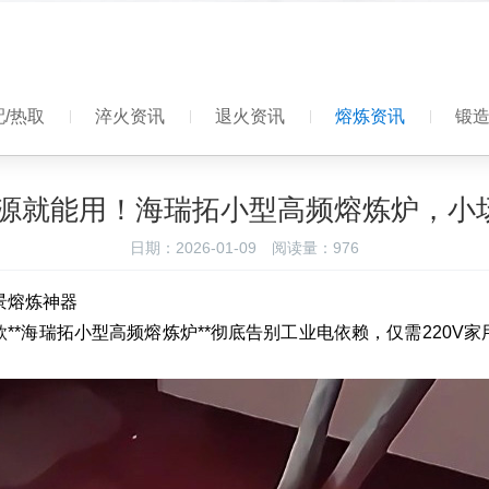
/热取
淬火资讯
退火资讯
熔炼资讯
锻
用电源就能用！海瑞拓小型高频熔炼炉，小
日期：2026-01-09
阅读量：
976
景熔炼神器
**海瑞拓小型高频熔炼炉**彻底告别工业电依赖，仅需220V