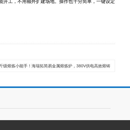
就能开工，不用额外扩建场地。操作也十分简单，一键设定
公斤级熔炼小能手！海瑞拓简易金属熔炼炉，380V供电高效熔铸