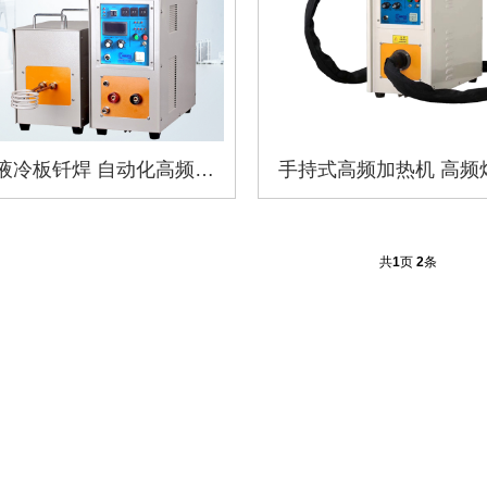
电池液冷板钎焊 自动化高频焊接机
手持式高频加热机 高频
共
1
页
2
条